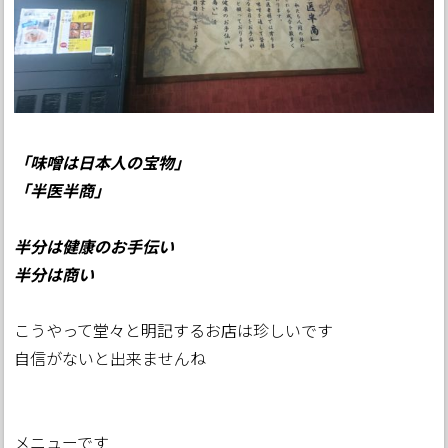
「味噌は日本人の宝物」
「半医半商」
半分は健康のお手伝い
半分は商い
こうやって堂々と明記するお店は珍しいです
自信がないと出来ませんね
メニューです