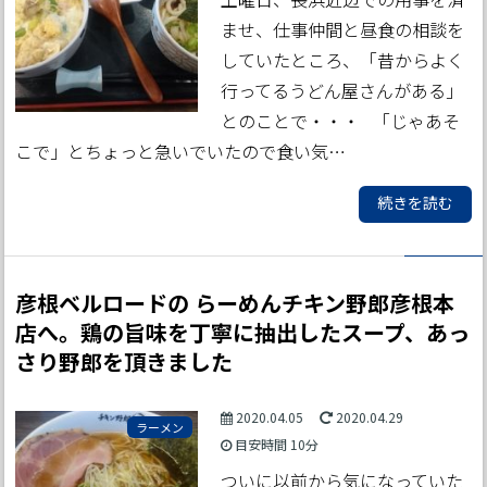
ませ、仕事仲間と昼食の相談を
していたところ、「昔からよく
行ってるうどん屋さんがある」
とのことで・・・ 「じゃあそ
こで」とちょっと急いでいたので食い気…
続きを読む
彦根ベルロードの らーめんチキン野郎彦根本
店へ。鶏の旨味を丁寧に抽出したスープ、あっ
さり野郎を頂きました
2020.04.05
2020.04.29
ラーメン
目安時間
10分
ついに以前から気になっていた