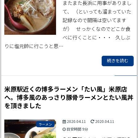
またまた長浜に用事がありまし
て、 （といっても溜まっていた
記録なので間隔は空いてます
が） せっかくなのでどこか食
べに行くことに・・・ 久しぶ
りに塩元帥に行こうと思…
続きを読む
米原駅近くの博多ラーメン「たい風」米原店
へ。博多風のあっさり豚骨ラーメンとたい風丼
を頂きました
2020.04.11
2020.04.11
ラーメン
目安時間
9分