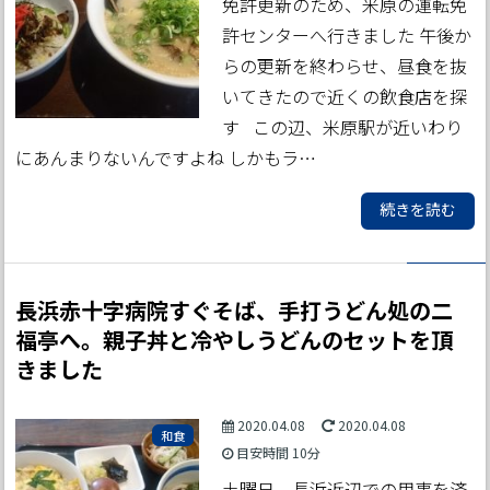
免許更新のため、米原の運転免
許センターへ行きました 午後か
らの更新を終わらせ、昼食を抜
いてきたので近くの飲食店を探
す この辺、米原駅が近いわり
にあんまりないんですよね しかもラ…
続きを読む
長浜赤十字病院すぐそば、手打うどん処の二
福亭へ。親子丼と冷やしうどんのセットを頂
きました
2020.04.08
2020.04.08
和食
目安時間
10分
土曜日、長浜近辺での用事を済