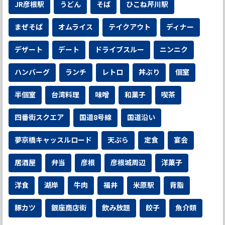
JR彦根駅
うどん
そば
ひこね芹川駅
まぜそば
オムライス
テイクアウト
ディナー
デザート
デート
ドライブスルー
ニンニク
ハンバーグ
ランチ
レトロ
丼ぶり
個室
半個室
台湾料理
味噌
和菓子
喫茶
四番街スクエア
国道8号線
国道沿い
夢京橋キャッスルロード
天ぷら
定食
宴会
居酒屋
弁当
彦根
彦根城周辺
洋菓子
洋食
湖岸
牛肉
福井
米原駅
背脂
豚カツ
銀座商店街
飲み放題
餃子
魚介類