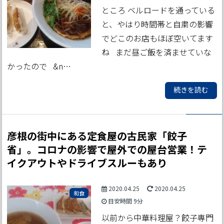
ところ ベルロードを通っている
と、やはり時間帯と自粛の影響
でどこのお店もほぼ空いてます
ね まだ昼ご飯を済ませていな
かったので &n…
続きを読む
彦根の街中にある定食屋の古民家「餃子
省」。コロナの影響で屋外での屋台営業！テ
イクアウトやドライブスルーもあり
2020.04.25
2020.04.25
和食
目安時間
9分
以前から中華料理屋？餃子専門