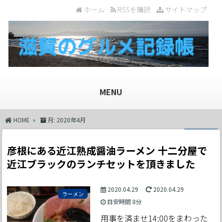
ホーム
RSSを購読
サイトマップ
MENU
HOME
»
月:
2020年4月
彦根にある近江熟成醤油ラーメン 十二分屋で
近江ブラックのランチセットを頂きました
2020.04.29
2020.04.29
ラーメン
目安時間
8分
用事を済ませ14:00をまわった