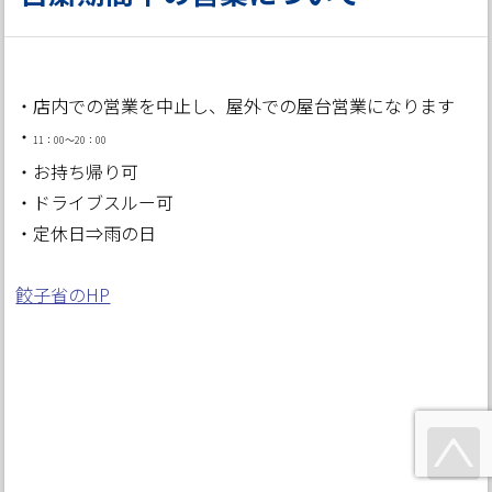
・店内での営業を中止し、屋外での屋台営業になります
・
1
1：00～20：00
・お持ち帰り可
・ドライブスルー可
・定休日⇒雨の日
餃子省のHP