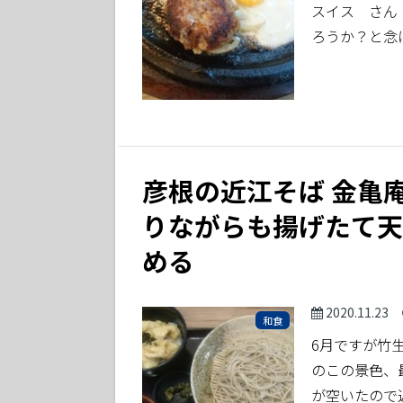
スイス さん
ろうか？と念
彦根の近江そば 金亀
りながらも揚げたて天
める
2020.11.23
和食
6月ですが竹
のこの景色、
が空いたので近