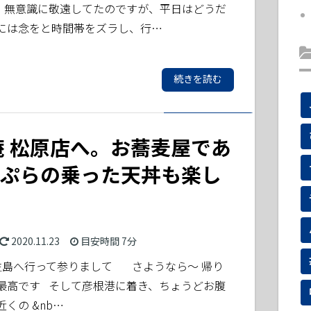
 無意識に敬遠してたのですが、平日はどうだ
には念をと時間帯をズラし、行…
続きを読む
庵 松原店へ。お蕎麦屋であ
ぷらの乗った天丼も楽し
2020.11.23
目安時間
7分
生島へ行って参りまして さようなら～ 帰り
最高です そして彦根港に着き、ちょうどお腹
くの &nb…