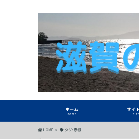
ホーム
サイ
home
si
HOME
»
タグ:
彦根