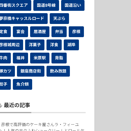
四番街スクエア
国道8号線
国道沿い
夢京橋キャッスルロード
天ぷら
定食
宴会
居酒屋
弁当
彦根
彦根城周辺
洋菓子
洋食
湖岸
牛肉
福井
米原駅
背脂
豚カツ
銀座商店街
飲み放題
餃子
魚介類
最近の記事
彦根で高評価のケーキ屋さんラ・フィーユ
へ！人気のサクふわシュークリームとロールケ