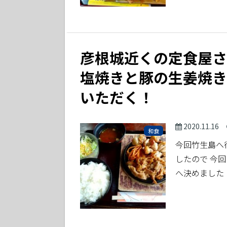
彦根城近くの定食屋さ
塩焼きと豚の生姜焼き
いただく！
2020.11.16
和食
今回竹生島へ
したので 今
へ決めました