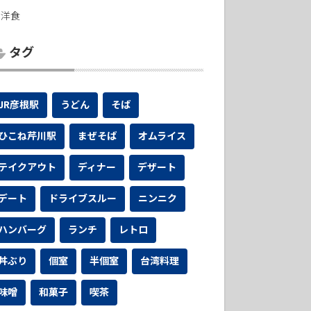
洋食
タグ
JR彦根駅
うどん
そば
ひこね芹川駅
まぜそば
オムライス
テイクアウト
ディナー
デザート
デート
ドライブスルー
ニンニク
ハンバーグ
ランチ
レトロ
丼ぶり
個室
半個室
台湾料理
味噌
和菓子
喫茶