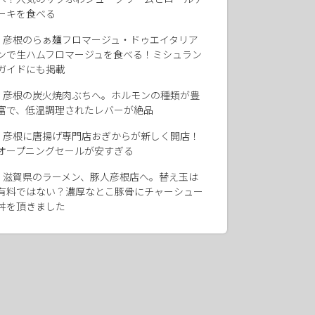
ーキを食べる
彦根のらぁ麺フロマージュ・ドゥエイタリア
ンで生ハムフロマージュを食べる！ミシュラン
ガイドにも掲載
彦根の炭火焼肉ぶちへ。ホルモンの種類が豊
富で、低温調理されたレバーが絶品
彦根に唐揚げ専門店おぎからが新しく開店！
オープニングセールが安すぎる
滋賀県のラーメン、豚人彦根店へ。替え玉は
有料ではない？濃厚なとこ豚骨にチャーシュー
丼を頂きました