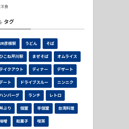
洋食
タグ
JR彦根駅
うどん
そば
ひこね芹川駅
まぜそば
オムライス
テイクアウト
ディナー
デザート
デート
ドライブスルー
ニンニク
ハンバーグ
ランチ
レトロ
丼ぶり
個室
半個室
台湾料理
味噌
和菓子
喫茶