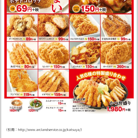
（引用：http://www.arclandservice.co.jp/katsuya/）